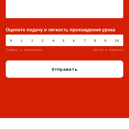
Оцените подачу и легкость прохождения урока
0
1
2
3
4
5
6
7
8
9
10
Сложно и непонятно
Легко и понятно
Отправить