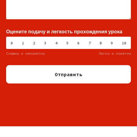
Оцените подачу и легкость прохождения урока
0
1
2
3
4
5
6
7
8
9
10
Сложно и непонятно
Легко и понятно
Отправить