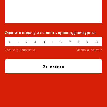
Оцените подачу и легкость прохождения урока
0
1
2
3
4
5
6
7
8
9
10
Сложно и непонятно
Легко и понятно
Отправить