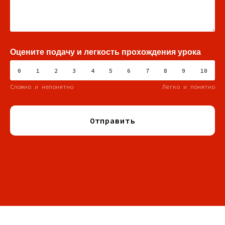
Оцените подачу и легкость прохождения урока
0
1
2
3
4
5
6
7
8
9
10
Сложно и непонятно
Легко и понятно
Отправить