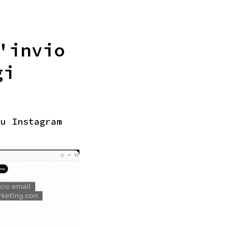
'invio
gi
su Instagram